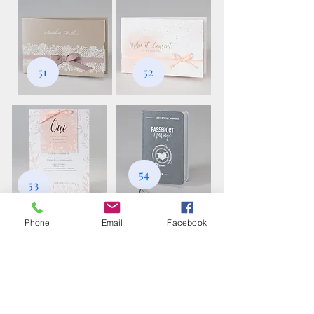
51
52
54
53
Phone
Email
Facebook
55
56