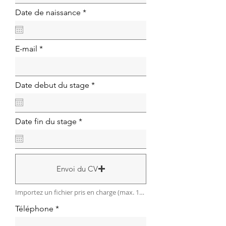
r
Date de naissance
*
e
q
u
i
E-mail
r
e
d
r
Date debut du stage
*
e
q
u
i
r
Date fin du stage
*
r
e
e
q
d
u
i
r
Envoi du CV
e
d
Importez un fichier pris en charge (max. 15 Mo)
Téléphone