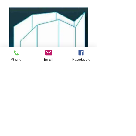
Phone
Email
Facebook
16 Pages
A7
Différents papiers
Différentes finitions