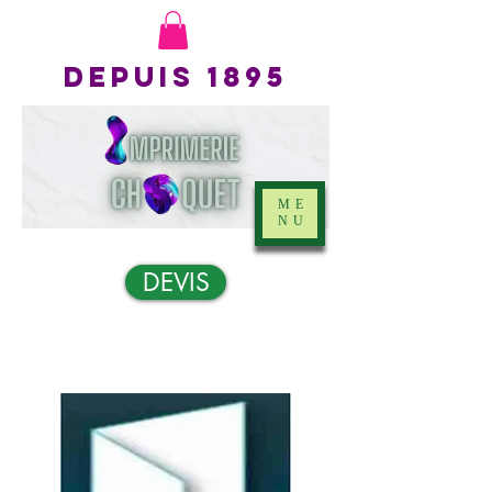
Depuis 1895
ME
NU
DEVIS